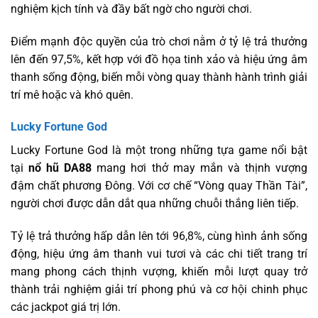
nghiệm kịch tính và đầy bất ngờ cho người chơi.
Điểm mạnh độc quyền của trò chơi nằm ở tỷ lệ trả thưởng
lên đến 97,5%, kết hợp với đồ họa tinh xảo và hiệu ứng âm
thanh sống động, biến mỗi vòng quay thành hành trình giải
trí mê hoặc và khó quên.
Lucky Fortune God
Lucky Fortune God là một trong những tựa game nổi bật
tại
nổ hũ DA88
mang hơi thở may mắn và thịnh vượng
đậm chất phương Đông. Với cơ chế “Vòng quay Thần Tài”,
người chơi được dẫn dắt qua những chuỗi thắng liên tiếp.
Tỷ lệ trả thưởng hấp dẫn lên tới 96,8%, cùng hình ảnh sống
động, hiệu ứng âm thanh vui tươi và các chi tiết trang trí
mang phong cách thịnh vượng, khiến mỗi lượt quay trở
thành trải nghiệm giải trí phong phú và cơ hội chinh phục
các jackpot giá trị lớn.