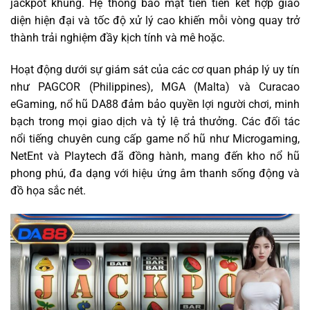
jackpot khủng. Hệ thống bảo mật tiên tiến kết hợp giao
diện hiện đại và tốc độ xử lý cao khiến mỗi vòng quay trở
thành trải nghiệm đầy kịch tính và mê hoặc.
Hoạt động dưới sự giám sát của các cơ quan pháp lý uy tín
như PAGCOR (Philippines), MGA (Malta) và Curacao
eGaming, nổ hũ DA88 đảm bảo quyền lợi người chơi, minh
bạch trong mọi giao dịch và tỷ lệ trả thưởng. Các đối tác
nổi tiếng chuyên cung cấp game nổ hũ như Microgaming,
NetEnt và Playtech đã đồng hành, mang đến kho nổ hũ
phong phú, đa dạng với hiệu ứng âm thanh sống động và
đồ họa sắc nét.