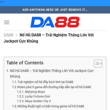
Bỏ
"
"
qua
ADD ANYTHING HERE OR JUST REMOVE IT...
nội
dung
DA88
»
Nổ Hũ DA88 – Trải Nghiệm Thắng Lớn Với
Jackpot Cực Khủng
Table of Contents
Nổ Hũ DA88 – Trải Nghiệm Thắng Lớn Với Jackpot Cực
Khủng
Trải nghiệm nổ hũ đầy kịch tính tại DA88
Khám phá 3 game đổi thưởng hấp dẫn tại nổ hũ DA88
Mahjong Ways
Lucky Fortune God
Maya Golden City 4
Những thuật ngữ cơ bản trong game nổ hũ DA88