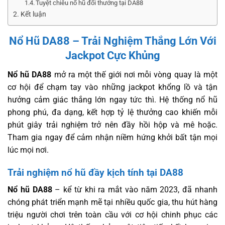
Tuyệt chiêu nổ hũ đổi thưởng tại DA88
Kết luận
Nổ Hũ DA88 – Trải Nghiệm Thắng Lớn Với
Jackpot Cực Khủng
Nổ hũ DA88
mở ra một thế giới nơi mỗi vòng quay là một
cơ hội để chạm tay vào những jackpot khổng lồ và tận
hưởng cảm giác thắng lớn ngay tức thì. Hệ thống nổ hũ
phong phú, đa dạng, kết hợp tỷ lệ thưởng cao khiến mỗi
phút giây trải nghiệm trở nên đầy hồi hộp và mê hoặc.
Tham gia ngay để cảm nhận niềm hứng khởi bất tận mọi
lúc mọi nơi.
Trải nghiệm nổ hũ đầy kịch tính tại DA88
Nổ hũ DA88
– kể từ khi ra mắt vào năm 2023, đã nhanh
chóng phát triển mạnh mẽ tại nhiều quốc gia, thu hút hàng
triệu người chơi trên toàn cầu với cơ hội chinh phục các